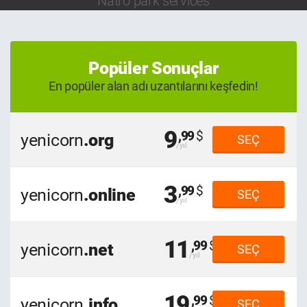
Natro park services
Popüler Sonuçlar
En popüler alan adı uzantılarını keşfedin!
9
,99
yenicorn
.org
SEÇ
3
,99
yenicorn
.online
SEÇ
11
,99
yenicorn
.net
SEÇ
19
,99
yenicorn
.info
SEÇ